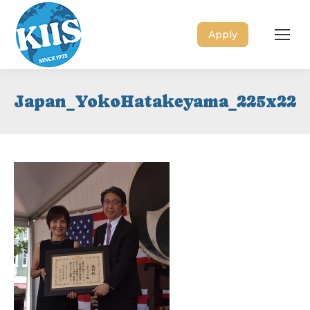
Apply
Japan_YokoHatakeyama_225x225